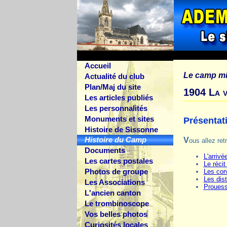
Accueil
Le camp mil
Actualité du club
Plan/Maj du site
1904 La v
Les articles publiés
Les personnalités
Monuments et sites
Présentati
Histoire de Sissonne
Histoire du Camp
Vous allez re
Documents
L'arrivé
Les cartes postales
Le réci
Photos de groupe
Les cor
Les dist
Les Associations
Prouess
L'ancien canton
Le trombinoscope
Vos belles photos
Curiosités locales