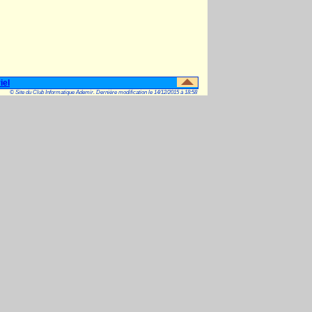
iel
© Site du Club Informatique Ademir. Dernière modification le 14/12/2015 à 18:58