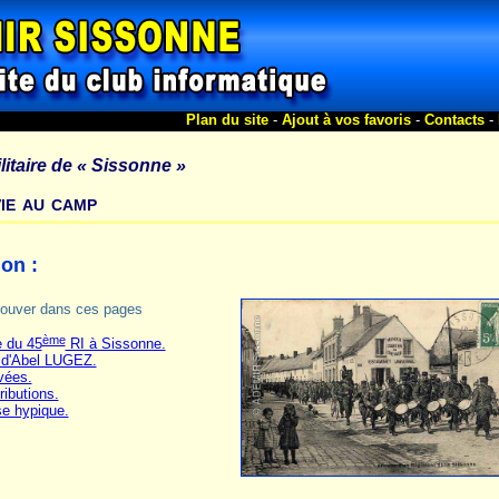
Plan du site
-
Ajout à vos favoris
-
Contacts
-
itaire de
« Sissonne »
ie au camp
on :
trouver dans ces pages
ème
e du 45
RI à Sissonne.
t d'Abel LUGEZ.
vées.
ributions.
e hypique.