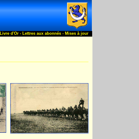
Livre d'Or -
Lettres aux abonnés -
Mises à jour