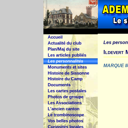
Accueil
Les person
Actualité du club
Plan/Maj du site
Ildevert 
Les articles publiés
Les personnalités
MARQUE Ild
Monuments et sites
Histoire de Sissonne
Histoire du Camp
Documents
Les cartes postales
Photos de groupe
Les Associations
L'ancien canton
Le trombinoscope
Vos belles photos
Curiosités locales