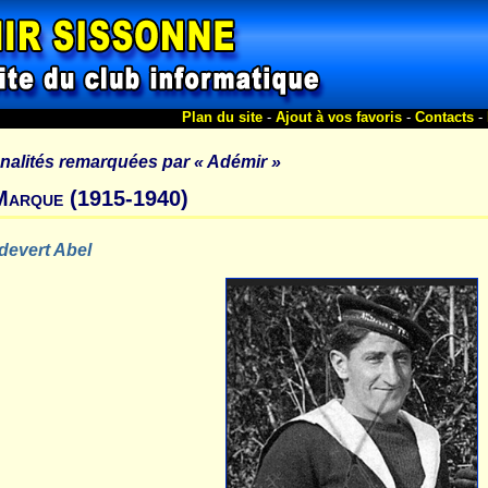
Plan du site
-
Ajout à vos favoris
-
Contacts
-
nalités remarquées par
« Adémir »
Marque (1915-1940)
evert Abel