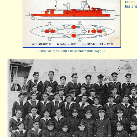
école 
les ch
Extrait de "Les Flottes de combat" 1940, page 10